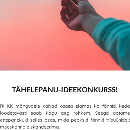
TÄHELEPANU-IDEEKONKURSS!
RHKK mängudele käivad kaasa elamas ka fännid, keda
loodetavasti saab kogu aeg rohkem. Seega ootame
ettepanekuid selles osas, mida peaksid fännid tribüünidelt
meeskonnale skandeerima.