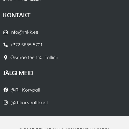
KONTAKT
info@rhkk.ee
+372 5855 5701
Õismäe tee 130, Tallinn
JÄLGI MEID
@RHKorvpall
@rhkorvpallikool